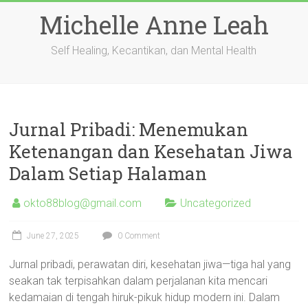
Skip
Michelle Anne Leah
to
content
Self Healing, Kecantikan, dan Mental Health
Jurnal Pribadi: Menemukan
Ketenangan dan Kesehatan Jiwa
Dalam Setiap Halaman
okto88blog@gmail.com
Uncategorized
June 27, 2025
0 Comment
Jurnal pribadi, perawatan diri, kesehatan jiwa—tiga hal yang
seakan tak terpisahkan dalam perjalanan kita mencari
kedamaian di tengah hiruk-pikuk hidup modern ini. Dalam