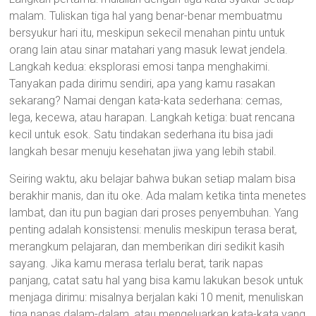
malam. Tuliskan tiga hal yang benar-benar membuatmu
bersyukur hari itu, meskipun sekecil menahan pintu untuk
orang lain atau sinar matahari yang masuk lewat jendela.
Langkah kedua: eksplorasi emosi tanpa menghakimi.
Tanyakan pada dirimu sendiri, apa yang kamu rasakan
sekarang? Namai dengan kata-kata sederhana: cemas,
lega, kecewa, atau harapan. Langkah ketiga: buat rencana
kecil untuk esok. Satu tindakan sederhana itu bisa jadi
langkah besar menuju kesehatan jiwa yang lebih stabil.
Seiring waktu, aku belajar bahwa bukan setiap malam bisa
berakhir manis, dan itu oke. Ada malam ketika tinta menetes
lambat, dan itu pun bagian dari proses penyembuhan. Yang
penting adalah konsistensi: menulis meskipun terasa berat,
merangkum pelajaran, dan memberikan diri sedikit kasih
sayang. Jika kamu merasa terlalu berat, tarik napas
panjang, catat satu hal yang bisa kamu lakukan besok untuk
menjaga dirimu: misalnya berjalan kaki 10 menit, menuliskan
tiga napas dalam-dalam, atau mengeluarkan kata-kata yang