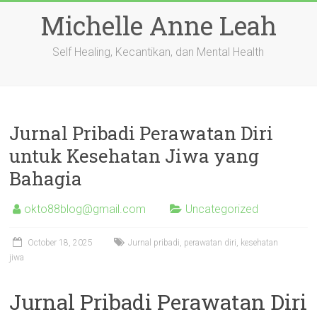
Skip
Michelle Anne Leah
to
content
Self Healing, Kecantikan, dan Mental Health
Jurnal Pribadi Perawatan Diri
untuk Kesehatan Jiwa yang
Bahagia
okto88blog@gmail.com
Uncategorized
October 18, 2025
Jurnal pribadi, perawatan diri, kesehatan
jiwa
Jurnal Pribadi Perawatan Diri