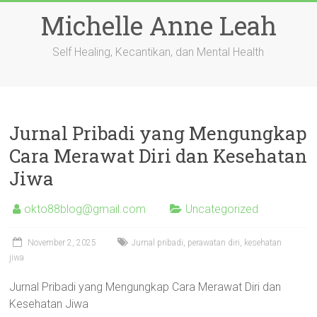
Skip
Michelle Anne Leah
to
content
Self Healing, Kecantikan, dan Mental Health
Jurnal Pribadi yang Mengungkap
Cara Merawat Diri dan Kesehatan
Jiwa
okto88blog@gmail.com
Uncategorized
November 2, 2025
Jurnal pribadi, perawatan diri, kesehatan
jiwa
Jurnal Pribadi yang Mengungkap Cara Merawat Diri dan
Kesehatan Jiwa