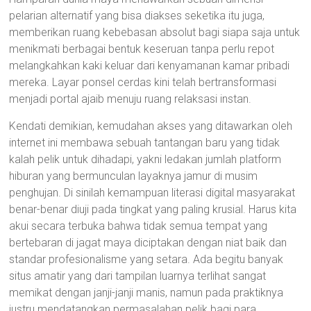
pelarian alternatif yang bisa diakses seketika itu juga,
memberikan ruang kebebasan absolut bagi siapa saja untuk
menikmati berbagai bentuk keseruan tanpa perlu repot
melangkahkan kaki keluar dari kenyamanan kamar pribadi
mereka. Layar ponsel cerdas kini telah bertransformasi
menjadi portal ajaib menuju ruang relaksasi instan.
Kendati demikian, kemudahan akses yang ditawarkan oleh
internet ini membawa sebuah tantangan baru yang tidak
kalah pelik untuk dihadapi, yakni ledakan jumlah platform
hiburan yang bermunculan layaknya jamur di musim
penghujan. Di sinilah kemampuan literasi digital masyarakat
benar-benar diuji pada tingkat yang paling krusial. Harus kita
akui secara terbuka bahwa tidak semua tempat yang
bertebaran di jagat maya diciptakan dengan niat baik dan
standar profesionalisme yang setara. Ada begitu banyak
situs amatir yang dari tampilan luarnya terlihat sangat
memikat dengan janji-janji manis, namun pada praktiknya
justru mendatangkan permasalahan pelik bagi para