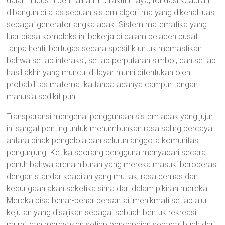
dalam industri permainan interaktif maya, fondasi keadilan
dibangun di atas sebuah sistem algoritma yang dikenal luas
sebagai generator angka acak. Sistem matematika yang
luar biasa kompleks ini bekerja di dalam peladen pusat
tanpa henti, bertugas secara spesifik untuk memastikan
bahwa setiap interaksi, setiap perputaran simbol, dan setiap
hasil akhir yang muncul di layar murni ditentukan oleh
probabilitas matematika tanpa adanya campur tangan
manusia sedikit pun.
Transparansi mengenai penggunaan sistem acak yang jujur
ini sangat penting untuk menumbuhkan rasa saling percaya
antara pihak pengelola dan seluruh anggota komunitas
pengunjung. Ketika seorang pengguna menyadari secara
penuh bahwa arena hiburan yang mereka masuki beroperasi
dengan standar keadilan yang mutlak, rasa cemas dan
kecurigaan akan seketika sirna dari dalam pikiran mereka.
Mereka bisa benar-benar bersantai, menikmati setiap alur
kejutan yang disajikan sebagai sebuah bentuk rekreasi
murni, dan merayakan setiap pencapaian sebagai buah dari