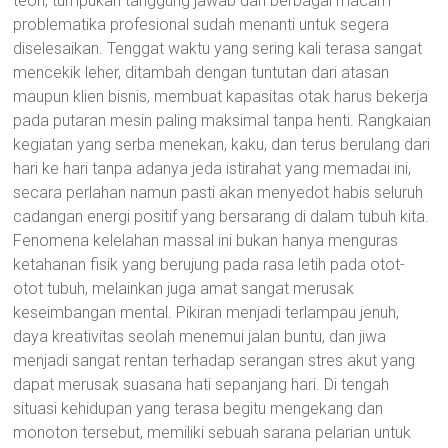
teori, tumpukan tanggung jawab dan berbagai macam
problematika profesional sudah menanti untuk segera
diselesaikan. Tenggat waktu yang sering kali terasa sangat
mencekik leher, ditambah dengan tuntutan dari atasan
maupun klien bisnis, membuat kapasitas otak harus bekerja
pada putaran mesin paling maksimal tanpa henti. Rangkaian
kegiatan yang serba menekan, kaku, dan terus berulang dari
hari ke hari tanpa adanya jeda istirahat yang memadai ini,
secara perlahan namun pasti akan menyedot habis seluruh
cadangan energi positif yang bersarang di dalam tubuh kita.
Fenomena kelelahan massal ini bukan hanya menguras
ketahanan fisik yang berujung pada rasa letih pada otot-
otot tubuh, melainkan juga amat sangat merusak
keseimbangan mental. Pikiran menjadi terlampau jenuh,
daya kreativitas seolah menemui jalan buntu, dan jiwa
menjadi sangat rentan terhadap serangan stres akut yang
dapat merusak suasana hati sepanjang hari. Di tengah
situasi kehidupan yang terasa begitu mengekang dan
monoton tersebut, memiliki sebuah sarana pelarian untuk