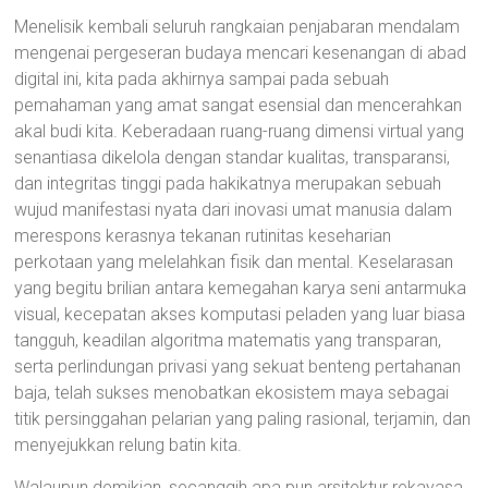
Menelisik kembali seluruh rangkaian penjabaran mendalam
mengenai pergeseran budaya mencari kesenangan di abad
digital ini, kita pada akhirnya sampai pada sebuah
pemahaman yang amat sangat esensial dan mencerahkan
akal budi kita. Keberadaan ruang-ruang dimensi virtual yang
senantiasa dikelola dengan standar kualitas, transparansi,
dan integritas tinggi pada hakikatnya merupakan sebuah
wujud manifestasi nyata dari inovasi umat manusia dalam
merespons kerasnya tekanan rutinitas keseharian
perkotaan yang melelahkan fisik dan mental. Keselarasan
yang begitu brilian antara kemegahan karya seni antarmuka
visual, kecepatan akses komputasi peladen yang luar biasa
tangguh, keadilan algoritma matematis yang transparan,
serta perlindungan privasi yang sekuat benteng pertahanan
baja, telah sukses menobatkan ekosistem maya sebagai
titik persinggahan pelarian yang paling rasional, terjamin, dan
menyejukkan relung batin kita.
Walaupun demikian, secanggih apa pun arsitektur rekayasa