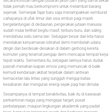
secara konstan dengan putaran jarum jam yang sama sekali
tidak pernah mau berkompromi untuk melambat barang
sejenak. Semenjak fajar baru saja menampakkan semburat
cahayanya di ufuk timur dan sisa embun pagi masih
bergelantungan di dedaunan, pergerakan jutaan manusia
sudah mulai terlihat begitu masif, terburu-buru, dan saling
mendahului satu sama lain. Sebagian besar dari kita harus
merelakan kenyamanan istirahat demi membelah udara
dingin dan berdesak-desakan di dalam gerbong kereta
komuter yang teramat pengap demi mencapai tempat kerja
tepat waktu. Sementara itu, sebagian lainnya harus duduk
pasrah menahan luapan emosi yang memuncak di balik
kemudi kendaraan akibat terjebak dalam antrean
kemacetan lalu lintas yang sungguh menguji batas
kesabaran dan menguras energi sejak pagi hari dimulai.
Sesampainya di tempat beraktivitas, baik itu di kawasan
perkantoran niaga yang mengejar target, pusat
perbelanjaan, maupun lingkungan akademik yang padat