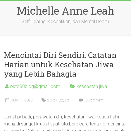
Skip
Michelle Anne Leah
to
content
Self Healing, Kecantikan, dan Mental Health
Mencintai Diri Sendiri: Catatan
Harian untuk Kesehatan Jiwa
yang Lebih Bahagia
okto88blog@gmail.com
kesehatan jiwa
July 11, 2025
20
,
21
,
22
,
23
0 Comment
Jurnal pribadi, perawatan diri, kesehatan jiwa, ketiga hal ini
menjadi sangat krusial saat kita berbicara tentang mencintai
diri sendiri. Dalam kesibukan hidup, seringkali kita lupa untuk