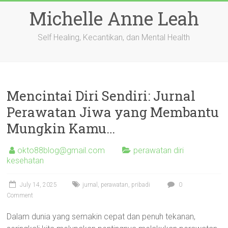
Skip
Michelle Anne Leah
to
content
Self Healing, Kecantikan, dan Mental Health
Mencintai Diri Sendiri: Jurnal
Perawatan Jiwa yang Membantu
Mungkin Kamu…
okto88blog@gmail.com
perawatan diri
kesehatan
July 14, 2025
jurnal
,
perawatan
,
pribadi
0
Comment
Dalam dunia yang semakin cepat dan penuh tekanan,