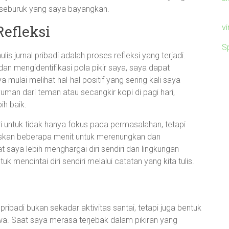
k seburuk yang saya bayangkan.
Refleksi
v
S
is jurnal pribadi adalah proses refleksi yang terjadi.
n mengidentifikasi pola pikir saya, saya dapat
 mulai melihat hal-hal positif yang sering kali saya
yuman dari teman atau secangkir kopi di pagi hari,
ih baik.
ri untuk tidak hanya fokus pada permasalahan, tetapi
biskan beberapa menit untuk merenungkan dan
 saya lebih menghargai diri sendiri dan lingkungan
uk mencintai diri sendiri melalui catatan yang kita tulis.
badi bukan sekadar aktivitas santai, tetapi juga bentuk
iwa. Saat saya merasa terjebak dalam pikiran yang