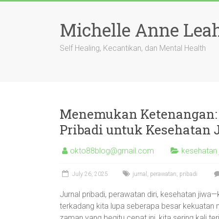
Skip
to
Michelle Anne Lea
content
Self Healing, Kecantikan, dan Mental Health
Menemukan Ketenangan: C
Pribadi untuk Kesehatan 
okto88blog@gmail.com
kesehatan 
July 26, 2025
jurnal
,
perawatan
,
pribadi
Jurnal pribadi, perawatan diri, kesehatan jiwa
terkadang kita lupa seberapa besar kekuatan
zaman yang begitu cepat ini, kita sering kali 