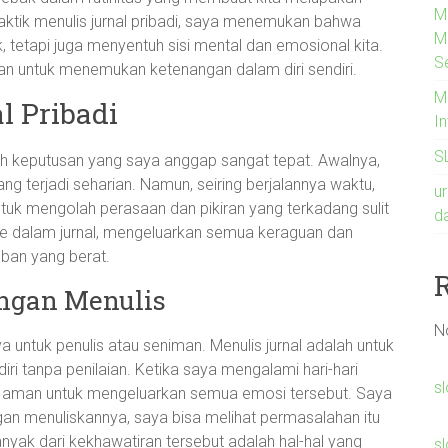
M
aktik menulis jurnal pribadi, saya menemukan bahwa
M
, tetapi juga menyentuh sisi mental dan emosional kita.
S
n untuk menemukan ketenangan dalam diri sendiri.
M
l Pribadi
I
S
lah keputusan yang saya anggap sangat tepat. Awalnya,
g terjadi seharian. Namun, seiring berjalannya waktu,
u
uk mengolah perasaan dan pikiran yang terkadang sulit
d
ke dalam jurnal, mengeluarkan semua keraguan dan
ban yang berat.
ngan Menulis
N
untuk penulis atau seniman. Menulis jurnal adalah untuk
diri tanpa penilaian. Ketika saya mengalami hari-hari
s
g aman untuk mengeluarkan semua emosi tersebut. Saya
an menuliskannya, saya bisa melihat permasalahan itu
nyak dari kekhawatiran tersebut adalah hal-hal yang
sl