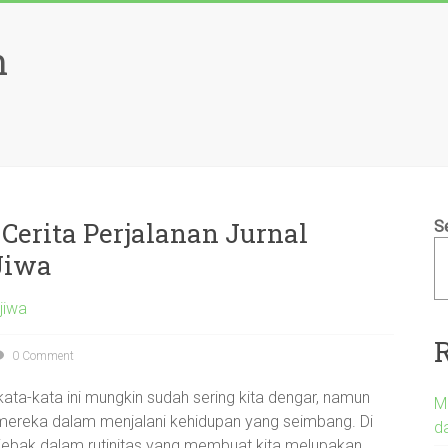
h
erita Perjalanan Jurnal
S
Jiwa
jiwa
0 Comment
—kata-kata ini mungkin sudah sering kita dengar, namun
M
 mereka dalam menjalani kehidupan yang seimbang. Di
d
terjebak dalam rutinitas yang membuat kita melupakan