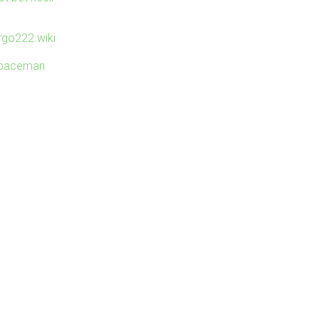
irgo222.wiki
paceman