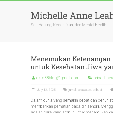
Skip
to
Michelle Anne Lea
content
Self Healing, Kecantikan, dan Mental Health
Menemukan Ketenangan: P
untuk Kesehatan Jiwa ya
okto88blog@gmail.com
pribadi per
July 12, 2025
jurnal
,
perawatan
,
pribadi
Dalam dunia yang semakin cepat dan penuh stres
memberikan perhatian pada diri sendiri. Men
adalah cara yang ampuh untuk menemukan keten