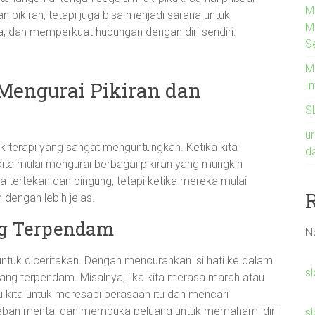
M
pikiran, tetapi juga bisa menjadi sarana untuk
M
a, dan memperkuat hubungan dengan diri sendiri.
S
M
 Mengurai Pikiran dan
I
S
u
uk terapi yang sangat menguntungkan. Ketika kita
d
ita mulai mengurai berbagai pikiran yang mungkin
 tertekan dan bingung, tetapi ketika mereka mulai
dengan lebih jelas.
g Terpendam
N
untuk diceritakan. Dengan mencurahkan isi hati ke dalam
s
 yang terpendam. Misalnya, jika kita merasa marah atau
kita untuk meresapi perasaan itu dan mencari
beban mental dan membuka peluang untuk memahami diri
sl