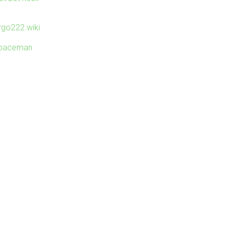
irgo222.wiki
paceman