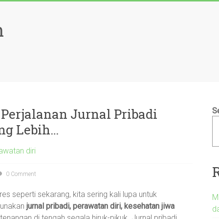
h
erjalanan Jurnal Pribadi
S
ng Lebih…
awatan diri
0 Comment
 seperti sekarang, kita sering kali lupa untuk
M
ggunakan
jurnal pribadi, perawatan diri, kesehatan jiwa
d
angan di tengah segala hiruk-pikuk. Jurnal pribadi