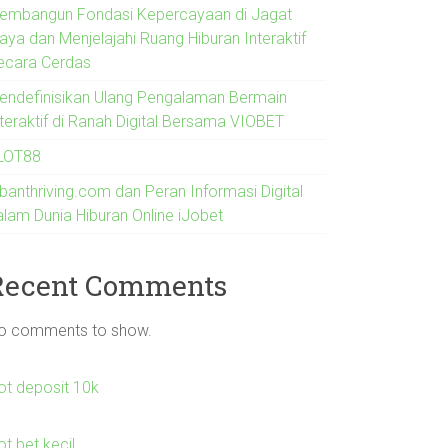
embangun Fondasi Kepercayaan di Jagat
aya dan Menjelajahi Ruang Hiburan Interaktif
ecara Cerdas
endefinisikan Ulang Pengalaman Bermain
nteraktif di Ranah Digital Bersama VIOBET
LOT88
rbanthriving.com dan Peran Informasi Digital
alam Dunia Hiburan Online iJobet
Recent Comments
o comments to show.
lot deposit 10k
ot bet kecil