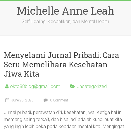
Skip
Michelle Anne Leah
to
content
Self Healing, Kecantikan, dan Mental Health
Menyelami Jurnal Pribadi: Cara
Seru Memelihara Kesehatan
Jiwa Kita
okto88blog@gmail.com
Uncategorized
June 28, 2025
0 Comment
Jurnal pribadi, perawatan diri, kesehatan jiwa. Ketiga hal ini
memang saling terkait, dan bisa jadi adalah kunci buat kita
yang ingin lebih peka pada keadaan mental kita. Mengingat