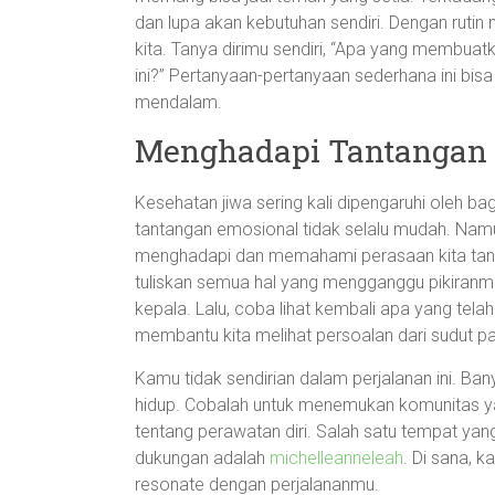
dan lupa akan kebutuhan sendiri. Dengan rutin 
kita. Tanya dirimu sendiri, “Apa yang membuat
ini?” Pertanyaan-pertanyaan sederhana ini bi
mendalam.
Menghadapi Tantangan
Kesehatan jiwa sering kali dipengaruhi oleh 
tantangan emosional tidak selalu mudah. Namun
menghadapi dan memahami perasaan kita tanp
tuliskan semua hal yang mengganggu pikiranm
kepala. Lalu, coba lihat kembali apa yang telah
membantu kita melihat persoalan dari sudut 
Kamu tidak sendirian dalam perjalanan ini. Ban
hidup. Cobalah untuk menemukan komunitas ya
tentang perawatan diri. Salah satu tempat yan
dukungan adalah
michelleanneleah
. Di sana, 
resonate dengan perjalananmu.