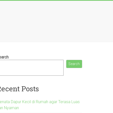
earch
Search
Recent Posts
enata Dapur Kecil di Rumah agar Terasa Luas
an Nyaman