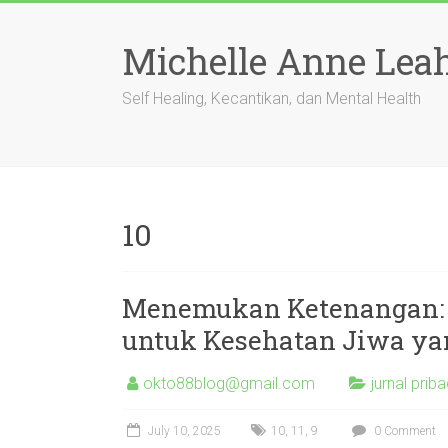
Skip
to
Michelle Anne Lea
content
Self Healing, Kecantikan, dan Mental Health
10
Menemukan Ketenangan: P
untuk Kesehatan Jiwa ya
okto88blog@gmail.com
jurnal prib
July 10, 2025
10
,
11
,
9
0 Comment