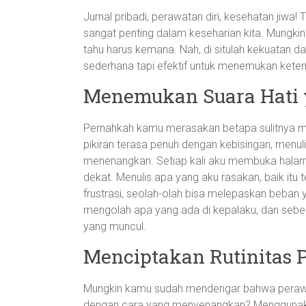
Jurnal pribadi, perawatan diri, kesehatan jiwa! 
sangat penting dalam keseharian kita. Mungkin
tahu harus kemana. Nah, di situlah kekuatan dari
sederhana tapi efektif untuk menemukan keten
Menemukan Suara Hati 
Pernahkah kamu merasakan betapa sulitnya me
pikiran terasa penuh dengan kebisingan, menulis
menenangkan. Setiap kali aku membuka halam
dekat. Menulis apa yang aku rasakan, baik itu
frustrasi, seolah-olah bisa melepaskan beban 
mengolah apa yang ada di kepalaku, dan sebe
yang muncul.
Menciptakan Rutinitas 
Mungkin kamu sudah mendengar bahwa perawata
dengan cara yang menyenangkan? Menggunakan 