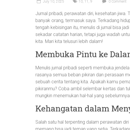
July 10, 2025
10
,
11
,
9
0 Comment
Jurnal pribadi, perawatan diri, kesehatan jiwa. 
banyak orang, termasuk saya. Terkadang hidup t
tengah kebisingan itu, menulis di jurnal bisa 
sekadar catatan harian, tetapi juga wadah unt
kita. Mari kita telusuri lebih dalam!
Membuka Pintu ke Dalam
Menulis jurnal pribadi seperti membuka jendela 
rasanya semua beban pikiran dan perasaan men
sebuah cerita tentang kita. Apakah kamu per
pikiranmu? Coba ambil selembar kertas dan t
mungkin menemukan hal-hal yang sebelumnya t
Kehangatan dalam Menya
Salah satu hal terpenting dalam perawatan diri 
memang bisa jadi teman yang setia. Terkadang, 