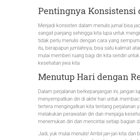
Pentingnya Konsistensi
Menjadi konsisten dalam menulis jurnal bisa jad
sangat panjang sehingga kita lupa untuk mengi
tidak perlu menulis dengan cara yang sempurna
itu, berapapun jumlahnya, bisa satu kalimat at
mulai memberi ruang bagi diri kita sendiri un
kesehatan jiwa kita.
Menutup Hari dengan Re
Dalam perjalanan berkepanjangan ini, jangan l
menyempatkan diri di akhir hari untuk membaca
tertera mengingatkan kita tentang perjalanan yan
melakukan perawatan diri dan menjaga kesehatan 
menemukan diri dan mencintai setiap bagian dari
Jadi, yuk mulai menulis! Ambil jari-jari kita da