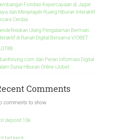
embangun Fondasi Kepercayaan di Jagat
aya dan Menjelajahi Ruang Hiburan Interaktif
ecara Cerdas
endefinisikan Ulang Pengalaman Bermain
nteraktif di Ranah Digital Bersama VIOBET
LOT88
rbanthriving.com dan Peran Informasi Digital
alam Dunia Hiburan Online iJobet
Recent Comments
o comments to show.
lot deposit 10k
ot bet kecil