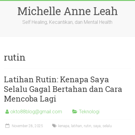
Skip
Michelle Anne Leah
to
content
Self Healing, Kecantikan, dan Mental Health
rutin
Latihan Rutin: Kenapa Saya
Selalu Gagal Bertahan dan Cara
Mencoba Lagi
okto88blog@gmail.com
Teknologi
November 28, 2025
kenapa
,
latihan
,
rutin
,
saya
,
selalu