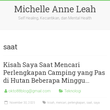
Skip
Michelle Anne Leah
to
content
Self Healing, Kecantikan, dan Mental Health
saat
Kisah Saya Saat Mencari
Perlengkapan Camping yang Pas
di Hutan Beberapa Minggu…
okto88blog@gmail.com
Teknologi
November 30, 2025
kisah
,
mencari
,
perlengkapan
,
saat
,
saya