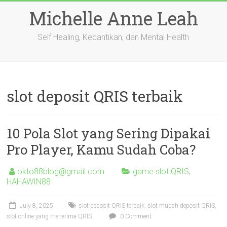
Skip
Michelle Anne Leah
to
content
Self Healing, Kecantikan, dan Mental Health
slot deposit QRIS terbaik
10 Pola Slot yang Sering Dipakai
Pro Player, Kamu Sudah Coba?
okto88blog@gmail.com
game slot QRIS
,
HAHAWIN88
July 8, 2025
slot deposit QRIS terbaik
,
slot mudah deposit QRIS
,
slot online yang menerima QRIS
0 Comment