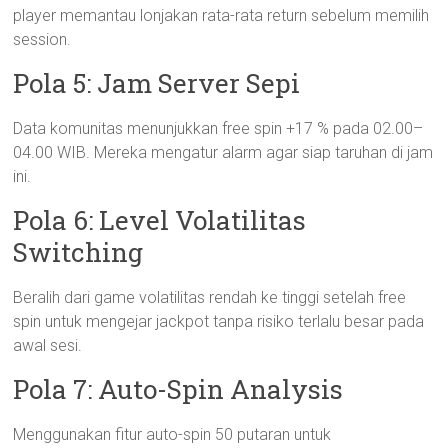
player memantau lonjakan rata-rata return sebelum memilih
session.
Pola 5: Jam Server Sepi
Data komunitas menunjukkan free spin +17 % pada 02.00–
04.00 WIB. Mereka mengatur alarm agar siap taruhan di jam
ini.
Pola 6: Level Volatilitas
Switching
Beralih dari game volatilitas rendah ke tinggi setelah free
spin untuk mengejar jackpot tanpa risiko terlalu besar pada
awal sesi.
Pola 7: Auto-Spin Analysis
Menggunakan fitur auto-spin 50 putaran untuk