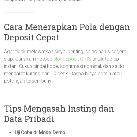
Cara Menerapkan Pola dengan
Deposit Cepat
Agar tidak melewatkan sinyal penting, saldo harus segera
siap. Gunakan metode
slot deposit QRIS
untuk top-up
instan. Cukup pindai kode, konfirmasi nominal, dan saldo
mendarat kurang dari 10 detik—tanpa biaya admin atau
potongan tersembunyi.
Tips Mengasah Insting dan
Data Pribadi
Uji Coba di Mode Demo