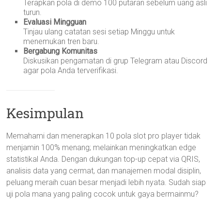
Terapkan pola di demo 100 putaran sebelum uang asli
turun.
Evaluasi Mingguan
Tinjau ulang catatan sesi setiap Minggu untuk
menemukan tren baru.
Bergabung Komunitas
Diskusikan pengamatan di grup Telegram atau Discord
agar pola Anda terverifikasi.
Kesimpulan
Memahami dan menerapkan 10 pola slot pro player tidak
menjamin 100% menang; melainkan meningkatkan edge
statistikal Anda. Dengan dukungan top-up cepat via QRIS,
analisis data yang cermat, dan manajemen modal disiplin,
peluang meraih cuan besar menjadi lebih nyata. Sudah siap
uji pola mana yang paling cocok untuk gaya bermainmu?