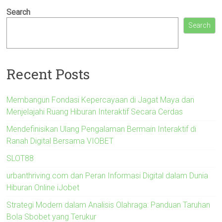
Search
Search
Recent Posts
Membangun Fondasi Kepercayaan di Jagat Maya dan
Menjelajahi Ruang Hiburan Interaktif Secara Cerdas
Mendefinisikan Ulang Pengalaman Bermain Interaktif di
Ranah Digital Bersama VIOBET
SLOT88
urbanthriving.com dan Peran Informasi Digital dalam Dunia
Hiburan Online iJobet
Strategi Modern dalam Analisis Olahraga: Panduan Taruhan
Bola Sbobet yang Terukur