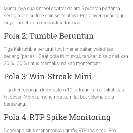
Munculnya dua simbol scatter dalam 5 putaran pertama
sering memicu free spin selanjutnya. Pro player menunggu
sinyal ini sebelum menaikkan taruhan.
Pola 2: Tumble Beruntun
Tiga kali tumble berturut-turut menandakan volatilitas
sedang “panas”. Saat pola ini muncul, taruhan bisa dinaikkan
20 %–30 % untuk memaksimalkan momentum.
Pola 3: Win-Streak Mini
Tiga kemenangan kecil dalam 10 putaran kerap diikuti satu
hit besar. Mereka menempatkan flat bet selama pola
bersarang.
Pola 4: RTP Spike Monitoring
Beberapa situs menampilkan grafik RTP real-time. Pro