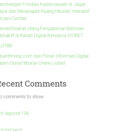
embangun Fondasi Kepercayaan di Jagat
aya dan Menjelajahi Ruang Hiburan Interaktif
ecara Cerdas
endefinisikan Ulang Pengalaman Bermain
nteraktif di Ranah Digital Bersama VIOBET
LOT88
rbanthriving.com dan Peran Informasi Digital
alam Dunia Hiburan Online iJobet
Recent Comments
o comments to show.
lot deposit 10k
ot bet kecil