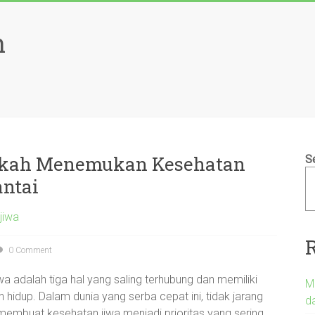
h
angkah Menemukan Kesehatan
S
antai
jiwa
0 Comment
iwa adalah tiga hal yang saling terhubung dan memiliki
M
idup. Dalam dunia yang serba cepat ini, tidak jarang
d
 membuat kesehatan jiwa menjadi prioritas yang sering