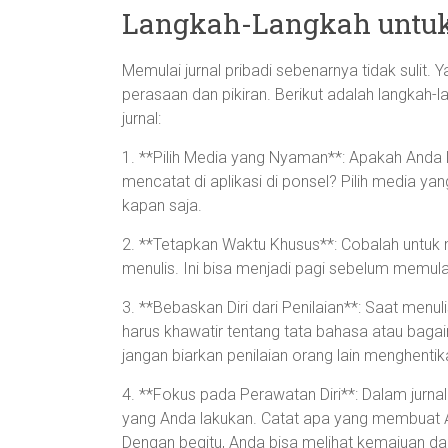
Langkah-Langkah untuk
Memulai jurnal pribadi sebenarnya tidak sulit
perasaan dan pikiran. Berikut adalah langkah-
jurnal:
1. **Pilih Media yang Nyaman**: Apakah Anda le
mencatat di aplikasi di ponsel? Pilih media
kapan saja.
2. **Tetapkan Waktu Khusus**: Cobalah untuk 
menulis. Ini bisa menjadi pagi sebelum memulai
3. **Bebaskan Diri dari Penilaian**: Saat menu
harus khawatir tentang tata bahasa atau bagaim
jangan biarkan penilaian orang lain menghentik
4. **Fokus pada Perawatan Diri**: Dalam jurna
yang Anda lakukan. Catat apa yang membuat An
Dengan begitu, Anda bisa melihat kemajuan dan