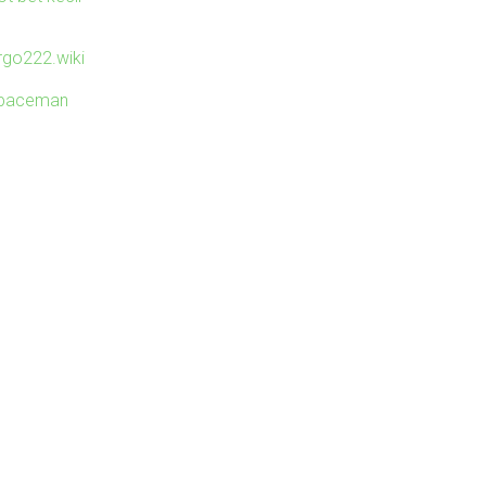
irgo222.wiki
paceman