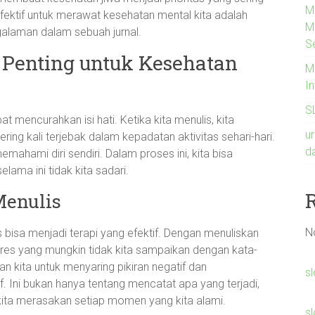
M
fektif untuk merawat kesehatan mental kita adalah
M
galaman dalam sebuah jurnal.
S
 Penting untuk Kesehatan
M
I
S
at mencurahkan isi hati. Ketika kita menulis, kita
u
ring kali terjebak dalam kepadatan aktivitas sehari-hari.
d
emahami diri sendiri. Dalam proses ini, kita bisa
lama ini tidak kita sadari.
Menulis
N
bisa menjadi terapi yang efektif. Dengan menuliskan
tres yang mungkin tidak kita sampaikan dengan kata-
an kita untuk menyaring pikiran negatif dan
s
f. Ini bukan hanya tentang mencatat apa yang terjadi,
kita merasakan setiap momen yang kita alami.
sl