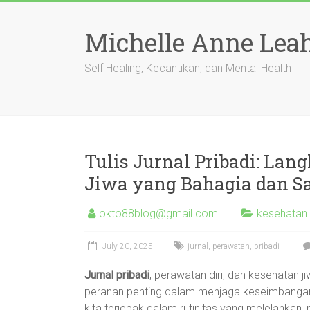
Skip
to
Michelle Anne Lea
content
Self Healing, Kecantikan, dan Mental Health
Tulis Jurnal Pribadi: L
Jiwa yang Bahagia dan S
okto88blog@gmail.com
kesehatan 
July 20, 2025
jurnal
,
perawatan
,
pribadi
Jurnal pribadi
, perawatan diri, dan kesehatan j
peranan penting dalam menjaga keseimbangan h
kita terjebak dalam rutinitas yang melelahkan,