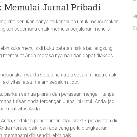
 Memulai Jurnal Pribadi
v
. Yang kita perlukan hanyalah kemauan untuk mencurahkan
S
langkah sederhana untuk memulai perjalanan menulis
bih suka menulis di buku catatan fisik atau langsung
 yang membuat Anda merasa nyaman dan dapat diakses
meluangkan waktu setiap hari atau setiap minggu untuk
 aktivitas, atau malam sebelum tidur.
lis, biarkan semua pikiran dan perasaan mengalir tanpa
ana tulisan Anda terdengar. Jurnal ini untuk Anda, jadi
an kreativitas Anda.
l Anda, sertakan pengalaman atau praktik perawatan diri
da merasa baik, dan apa yang perlu ditingkatkan.
 memahami diri sendiri lebih baik.