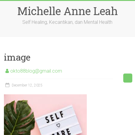
Skip
Michelle Anne Leah
to
content
Self Healing, Kecantikan, dan Mental Health
image
okto88blog@gmail.com
December 12, 2025